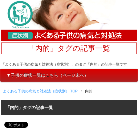
「内的」タグの記事一覧
「よくある子供の病気と対処法（症状別）」のタグ「内的」の記事一覧です
▼子供の症状一覧はこちら（ページ末へ）
よくある子供の病気と対処法（症状別） TOP
内的
「内的」タグの記事一覧