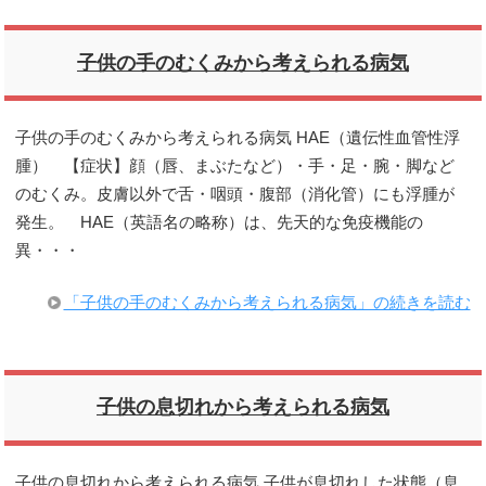
子供の手のむくみから考えられる病気
子供の手のむくみから考えられる病気 HAE（遺伝性血管性浮
腫） 【症状】顔（唇、まぶたなど）・手・足・腕・脚など
のむくみ。皮膚以外で舌・咽頭・腹部（消化管）にも浮腫が
発生。 HAE（英語名の略称）は、先天的な免疫機能の
異・・・
「子供の手のむくみから考えられる病気」の続きを読む
子供の息切れから考えられる病気
子供の息切れから考えられる病気 子供が息切れした状態（息