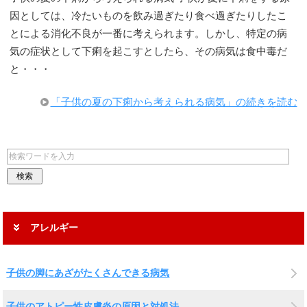
因としては、冷たいものを飲み過ぎたり食べ過ぎたりしたこ
とによる消化不良が一番に考えられます。しかし、特定の病
気の症状として下痢を起こすとしたら、その病気は食中毒だ
と・・・
「子供の夏の下痢から考えられる病気」の続きを読む
アレルギー
子供の脚にあざがたくさんできる病気
子供のアトピー性皮膚炎の原因と対処法