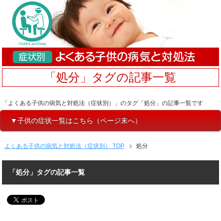
「処分」タグの記事一覧
「よくある子供の病気と対処法（症状別）」のタグ「処分」の記事一覧です
▼子供の症状一覧はこちら（ページ末へ）
よくある子供の病気と対処法（症状別） TOP
処分
「処分」タグの記事一覧