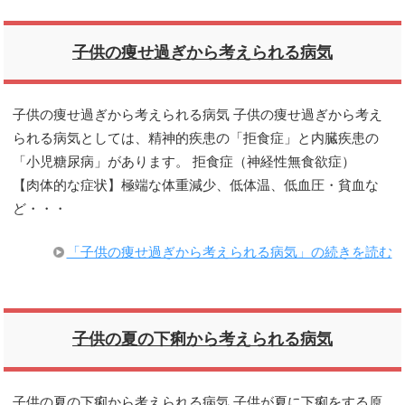
子供の痩せ過ぎから考えられる病気
子供の痩せ過ぎから考えられる病気 子供の痩せ過ぎから考え
られる病気としては、精神的疾患の「拒食症」と内臓疾患の
「小児糖尿病」があります。 拒食症（神経性無食欲症）
【肉体的な症状】極端な体重減少、低体温、低血圧・貧血な
ど・・・
「子供の痩せ過ぎから考えられる病気」の続きを読む
子供の夏の下痢から考えられる病気
子供の夏の下痢から考えられる病気 子供が夏に下痢をする原