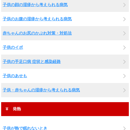
子供の顔の湿疹から考えられる病気
子供のお腹の湿疹から考えられる病気
赤ちゃんのお尻のかぶれ対策・対処法
子供のイボ
子供の手足口病 症状と感染経路
子供のあせも
子供・赤ちゃんの湿疹から考えられる病気
発熱
子供が熱で眠れないとき