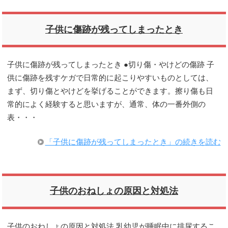
子供に傷跡が残ってしまったとき
子供に傷跡が残ってしまったとき ●切り傷・やけどの傷跡 子
供に傷跡を残すケガで日常的に起こりやすいものとしては、
まず、切り傷とやけどを挙げることができます。擦り傷も日
常的によく経験すると思いますが、通常、体の一番外側の
表・・・
「子供に傷跡が残ってしまったとき」の続きを読む
子供のおねしょの原因と対処法
子供のおねしょの原因と対処法 乳幼児が睡眠中に排尿するこ