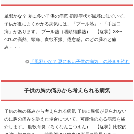
風邪かな？ 夏に多い子供の病気 初期症状が風邪に似ていて、
子供が夏によくかかる病気には、「プール熱」・「手足口
病」があります。 プール熱（咽頭結膜熱） 【症状】38〜
40℃の高熱、頭痛、食欲不振、倦怠感。のどの腫れと痛
み・・・
「風邪かな？ 夏に多い子供の病気」の続きを読む
子供の胸の痛みから考えられる病気
子供の胸の痛みから考えられる病気 子供に異状が見られない
のに胸の痛みを訴えた場合について、可能性のある病気を紹
介します。 肋軟骨炎（ろくなんこつえん） 【症状】比較的