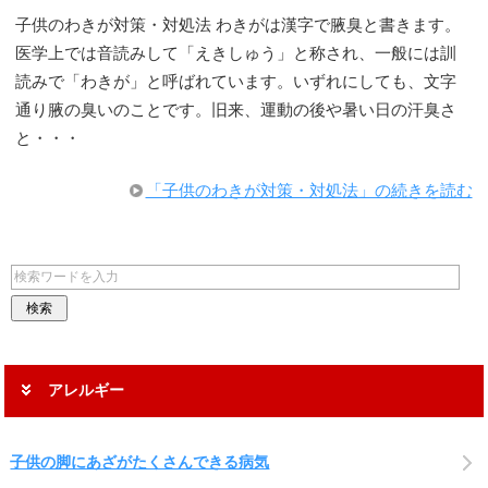
子供のわきが対策・対処法 わきがは漢字で腋臭と書きます。
医学上では音読みして「えきしゅう」と称され、一般には訓
読みで「わきが」と呼ばれています。いずれにしても、文字
通り腋の臭いのことです。旧来、運動の後や暑い日の汗臭さ
と・・・
「子供のわきが対策・対処法」の続きを読む
アレルギー
子供の脚にあざがたくさんできる病気