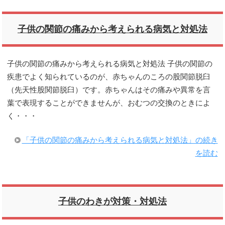
子供の関節の痛みから考えられる病気と対処法
子供の関節の痛みから考えられる病気と対処法 子供の関節の
疾患でよく知られているのが、赤ちゃんのころの股関節脱臼
（先天性股関節脱臼）です。赤ちゃんはその痛みや異常を言
葉で表現することができませんが、おむつの交換のときによ
く・・・
「子供の関節の痛みから考えられる病気と対処法」の続き
を読む
子供のわきが対策・対処法