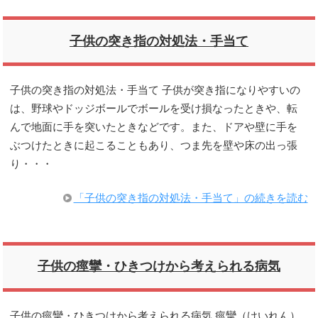
子供の突き指の対処法・手当て
子供の突き指の対処法・手当て 子供が突き指になりやすいの
は、野球やドッジボールでボールを受け損なったときや、転
んで地面に手を突いたときなどです。また、ドアや壁に手を
ぶつけたときに起こることもあり、つま先を壁や床の出っ張
り・・・
「子供の突き指の対処法・手当て」の続きを読む
子供の痙攣・ひきつけから考えられる病気
子供の痙攣・ひきつけから考えられる病気 痙攣（けいれん）