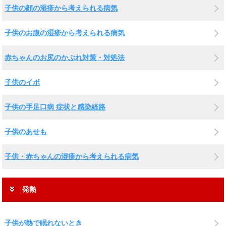
子供の顔の湿疹から考えられる病気
子供のお腹の湿疹から考えられる病気
赤ちゃんのお尻のかぶれ対策・対処法
子供のイボ
子供の手足口病 症状と感染経路
子供のあせも
子供・赤ちゃんの湿疹から考えられる病気
発熱
子供が熱で眠れないとき