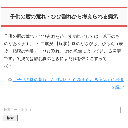
子供の唇の荒れ・ひび割れから考えられる病気
子供の唇の荒れ・ひび割れを起こす病気としては、以下のも
のがあります。 ・ 口唇炎 【症状】唇のがさがさ、びらん（表
皮・粘膜の剥離）、ひび割れ。 唇の乾燥によって起こる炎症
です。乳児では離乳食のときによだれを強くこすって
拭・・・
「子供の唇の荒れ・ひび割れから考えられる病気」の続き
を読む