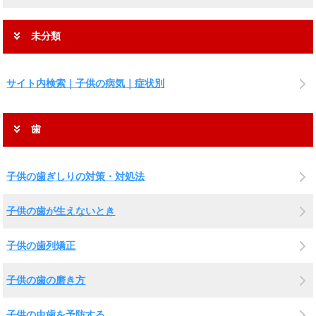
未分類
サイト内検索｜子供の病気｜症状別
歯
子供の歯ぎしりの対策・対処法
子供の歯が生えないとき
子供の歯列矯正
子供の歯の磨き方
子供の虫歯を予防する