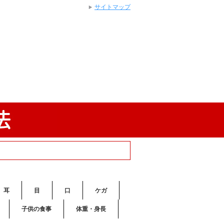
サイトマップ
耳
目
口
ケガ
子供の食事
体重・身長