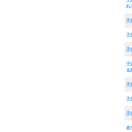
れ
子
子
子
子
る
子
子
子
赤