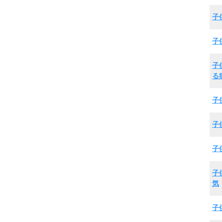
子
子
子
る
子
子
子
子
気
子