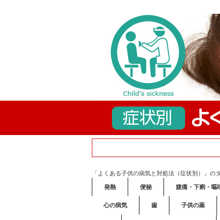
「よくある子供の病気と対処法（症状別）」の
発熱
便秘
腹痛・下痢・嘔
心の病気
歯
子供の薬