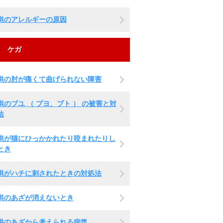
供のアレルギーの原因
ケガ
供の肘が痛くて曲げられない障害
供のブユ （ ブヨ、ブト ） の被害と対
法
供が猫にひっかかれたり咬まれたりし
とき
供がハチに刺されたときの対処法
供のあざが消えないとき
供のあざから考えられる病気