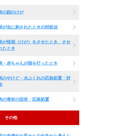
供の顔のけが
供が虫に刺されたときの対処法
供が怪我（けが）をさせたとき、させ
れたとき
供・赤ちゃんが頭を打ったとき
供のやけど・水ぶくれの応急処置・対
法
供の骨折の症状・応急処置
その他
供の血便やお尻からの出血から考えら