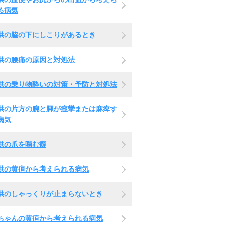
る病気
供の脇の下にしこりがあるとき
供の腰痛の原因と対処法
供の乗り物酔いの対策・予防と対処法
供の片方の腕と脚が痙攣または麻痺す
病気
供の爪を噛む癖
供の黄疸から考えられる病気
供のしゃっくりが止まらないとき
ちゃんの黄疸から考えられる病気