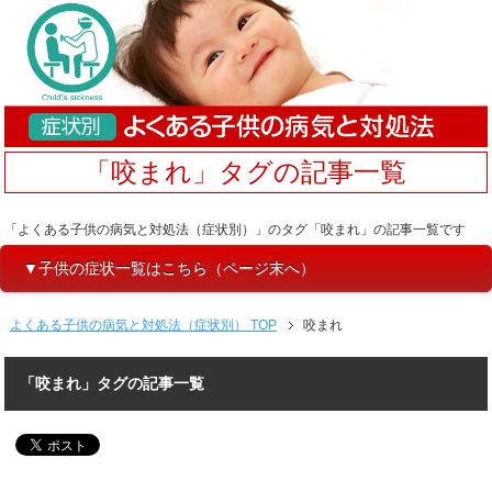
「咬まれ」タグの記事一覧
「よくある子供の病気と対処法（症状別）」のタグ「咬まれ」の記事一覧です
▼子供の症状一覧はこちら（ページ末へ）
よくある子供の病気と対処法（症状別） TOP
咬まれ
「咬まれ」タグの記事一覧