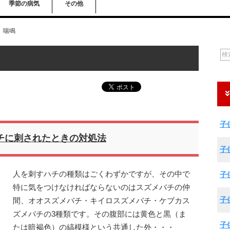
季節の病気
その他
喘鳴
子
チに刺されたときの対処法
子
人を刺すハチの種類はごくわずかですが、その中で
子
特に気をつけなければならないのはスズメバチの仲
子
間、オオスズメバチ・キイロスズメバチ・ケブカス
ズメバチの3種類です。その腹部には黄色と黒（ま
子
たは暗褐色）の縞模様という共通した外・・・