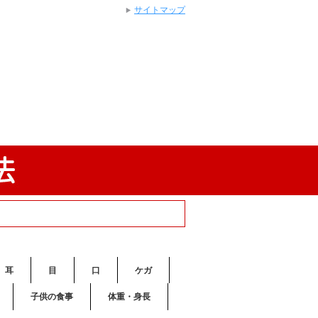
サイトマップ
耳
目
口
ケガ
子供の食事
体重・身長