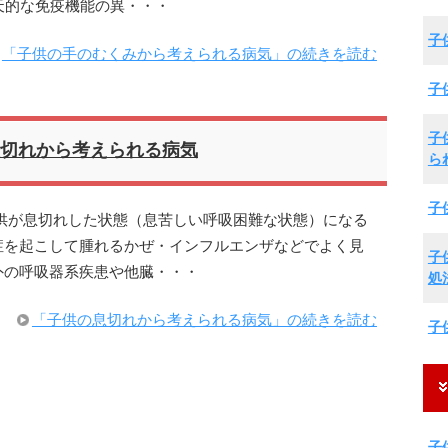
天的な免疫機能の異・・・
子
「子供の手のむくみから考えられる病気」の続きを読む
子
子
切れから考えられる病気
ら
子
供が息切れした状態（息苦しい呼吸困難な状態）になる
症を起こして腫れるかぜ・インフルエンザなどでよく見
子
外の呼吸器系疾患や他臓・・・
処
「子供の息切れから考えられる病気」の続きを読む
子
子