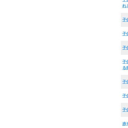
れ
子
子
子
子
る
子
子
子
赤