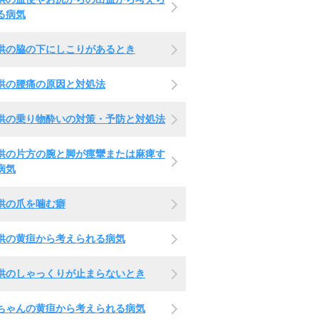
る病気
供の脇の下にしこりがあるとき
供の腰痛の原因と対処法
供の乗り物酔いの対策・予防と対処法
供の片方の腕と脚が痙攣または麻痺す
病気
供の爪を噛む癖
供の黄疸から考えられる病気
供のしゃっくりが止まらないとき
ちゃんの黄疸から考えられる病気