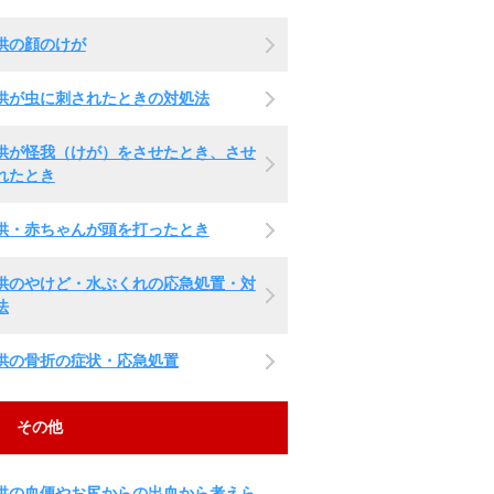
供の顔のけが
供が虫に刺されたときの対処法
供が怪我（けが）をさせたとき、させ
れたとき
供・赤ちゃんが頭を打ったとき
供のやけど・水ぶくれの応急処置・対
法
供の骨折の症状・応急処置
その他
供の血便やお尻からの出血から考えら