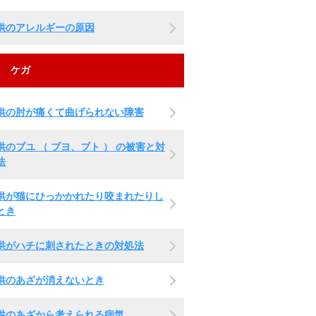
供のアレルギーの原因
ケガ
供の肘が痛くて曲げられない障害
供のブユ （ ブヨ、ブト ） の被害と対
法
供が猫にひっかかれたり咬まれたりし
とき
供がハチに刺されたときの対処法
供のあざが消えないとき
供のあざから考えられる病気