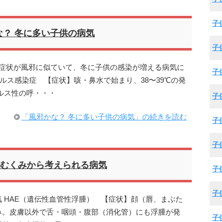
子
な？ 冬に多い子供の病気
子
期症状が風邪に似ていて、冬に子供の感染が増える病気に
子
ルス感染症 【症状】咳・鼻水で始まり、38〜39℃の発
ルス性の呼・・・
子
「風邪かな？ 冬に多い子供の病気」の続きを読む
子
子
むくみから考えられる病気
子
子
 HAE（遺伝性血管性浮腫） 【症状】顔（唇、まぶた
み。皮膚以外で舌・咽頭・腹部（消化管）にも浮腫が発
子