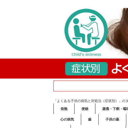
「よくある子供の病気と対処法（症状別）」の
発熱
便秘
腹痛・下痢・嘔
心の病気
歯
子供の薬