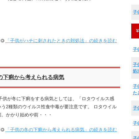
子
「子供がハチに刺されたときの対処法」の続きを読む
子
子
処
の下痢から考えられる病気
子
た
子供が冬に下痢をする病気としては、「ロタウイルス感
う2種類のウイルス性食中毒が要注意です。 ロタウイル
子
痢。かかり始めや前・・・
子
「子供の冬の下痢から考えられる病気」の続きを読む
子