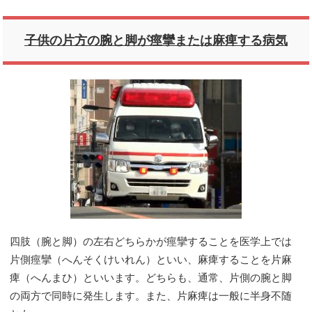
子供の片方の腕と脚が痙攣または麻痺する病気
四肢（腕と脚）の左右どちらかが痙攣することを医学上では
片側痙攣（へんそくけいれん）といい、麻痺することを片麻
痺（へんまひ）といいます。どちらも、通常、片側の腕と脚
の両方で同時に発生します。また、片麻痺は一般に半身不随