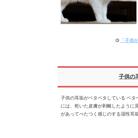
「子供
子供の
子供の耳垢がベタベタしている ベタ
には、乾いた皮膚が剥離したように
があってべたつく感じのする湿性耳