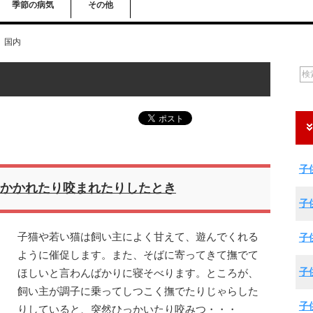
季節の病気
その他
国内
子
かかれたり咬まれたりしたとき
子
子猫や若い猫は飼い主によく甘えて、遊んでくれる
子
ように催促します。また、そばに寄ってきて撫でて
子
ほしいと言わんばかりに寝そべります。ところが、
飼い主が調子に乗ってしつこく撫でたりじゃらした
子
りしていると、突然ひっかいたり咬みつ・・・