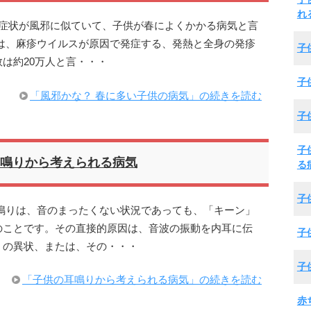
れ
期症状が風邪に似ていて、子供が春によくかかる病気と言
は、麻疹ウイルスが原因で発症する、発熱と全身の発疹
子
は約20万人と言・・・
子
「風邪かな？ 春に多い子供の病気」の続きを読む
子
子
鳴りから考えられる病気
る
子
鳴りは、音のまったくない状況であっても、「キーン」
のことです。その直接的原因は、音波の振動を内耳に伝
子
）の異状、または、その・・・
子
「子供の耳鳴りから考えられる病気」の続きを読む
赤