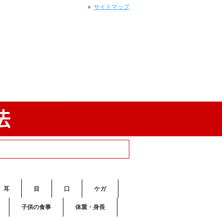
サイトマップ
耳
目
口
ケガ
子供の食事
体重・身長