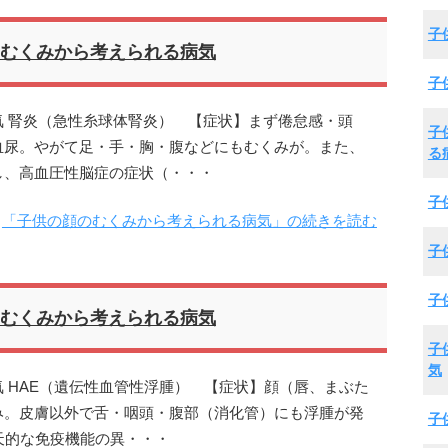
子
むくみから考えられる病気
子
 腎炎（急性糸球体腎炎） 【症状】まず倦怠感・頭
子
血尿。やがて足・手・胸・腹などにもむくみが。また、
る
し、高血圧性脳症の症状（・・・
子
「子供の顔のむくみから考えられる病気」の続きを読む
子
子
むくみから考えられる病気
子
気
 HAE（遺伝性血管性浮腫） 【症状】顔（唇、まぶた
み。皮膚以外で舌・咽頭・腹部（消化管）にも浮腫が発
子
天的な免疫機能の異・・・