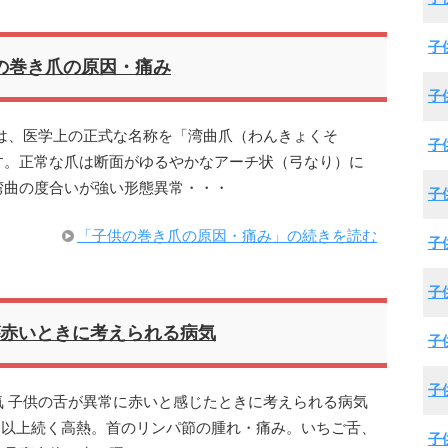
子
の巻き爪の原因・痛み
子
は、医学上の正式な名称を「湾曲爪（わんきょくそ
子
す。正常な爪は断面がゆるやかなアーチ状（弓なり）に
湾曲の度合いが強い形態異常・・・
子
「子供の巻き爪の原因・痛み」の続きを読む
子
子
赤いときに考えられる病気
子
子
 子供の舌が異常に赤いと感じたときに考えられる病気
日以上続く高熱。首のリンパ節の腫れ・痛み。いちご舌、
子