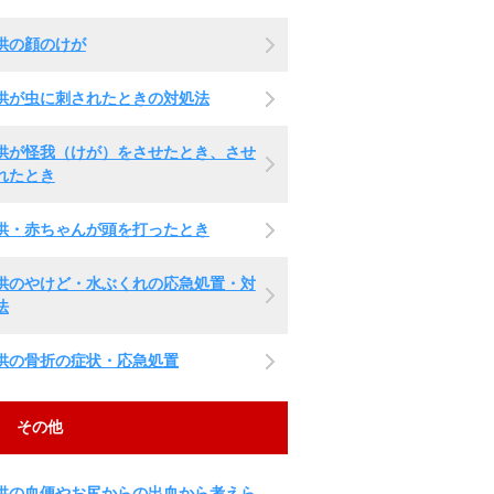
供の顔のけが
供が虫に刺されたときの対処法
供が怪我（けが）をさせたとき、させ
れたとき
供・赤ちゃんが頭を打ったとき
供のやけど・水ぶくれの応急処置・対
法
供の骨折の症状・応急処置
その他
供の血便やお尻からの出血から考えら