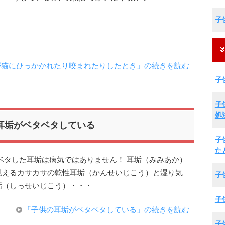
子
が猫にひっかかれたり咬まれたりしたとき」の続きを読む
子
子
処
耳垢がベタベタしている
子
た
ベタした耳垢は病気ではありません！ 耳垢（みみあか）
見えるカサカサの乾性耳垢（かんせいじこう）と湿り気
子
垢（しっせいじこう）・・・
子
「子供の耳垢がベタベタしている」の続きを読む
子