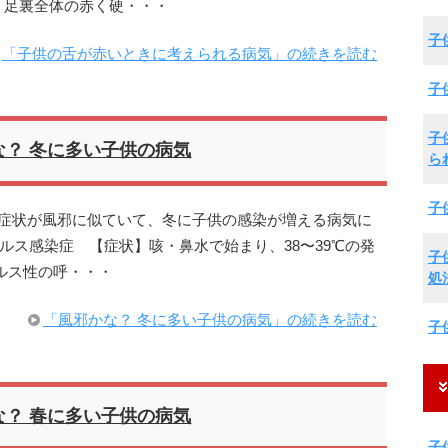
・足裏全体の赤く硬・・・
子
「子供の舌が赤いときに考えられる病気」の続きを読む
子
子
な？ 冬に多い子供の病気
ら
子
期症状が風邪に似ていて、冬に子供の感染が増える病気に
ルス感染症 【症状】咳・鼻水で始まり、38〜39℃の発
子
ルス性の呼・・・
処
「風邪かな？ 冬に多い子供の病気」の続きを読む
子
な？ 春に多い子供の病気
子