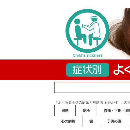
「よくある子供の病気と対処法（症状別）」の
発熱
便秘
腹痛・下痢・嘔
心の病気
歯
子供の薬