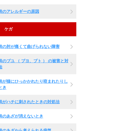
供のアレルギーの原因
ケガ
供の肘が痛くて曲げられない障害
供のブユ （ ブヨ、ブト ） の被害と対
法
供が猫にひっかかれたり咬まれたりし
とき
供がハチに刺されたときの対処法
供のあざが消えないとき
供のあざから考えられる病気