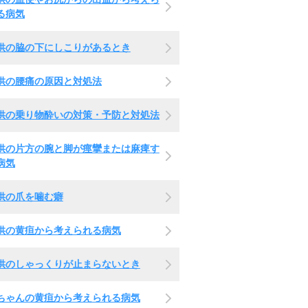
る病気
供の脇の下にしこりがあるとき
供の腰痛の原因と対処法
供の乗り物酔いの対策・予防と対処法
供の片方の腕と脚が痙攣または麻痺す
病気
供の爪を噛む癖
供の黄疸から考えられる病気
供のしゃっくりが止まらないとき
ちゃんの黄疸から考えられる病気