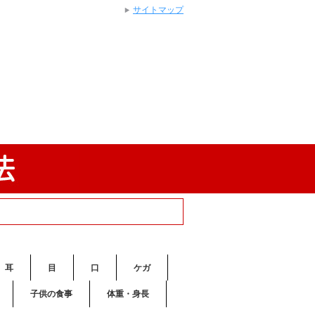
サイトマップ
耳
目
口
ケガ
子供の食事
体重・身長