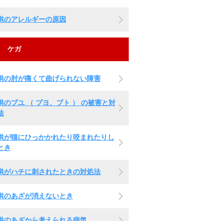
供のアレルギーの原因
ケガ
供の肘が痛くて曲げられない障害
供のブユ （ ブヨ、ブト ） の被害と対
法
供が猫にひっかかれたり咬まれたりし
とき
供がハチに刺されたときの対処法
供のあざが消えないとき
供のあざから考えられる病気