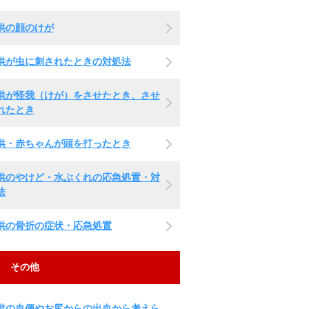
供の顔のけが
供が虫に刺されたときの対処法
供が怪我（けが）をさせたとき、させ
れたとき
供・赤ちゃんが頭を打ったとき
供のやけど・水ぶくれの応急処置・対
法
供の骨折の症状・応急処置
その他
供の血便やお尻からの出血から考えら