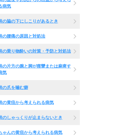
る病気
供の脇の下にしこりがあるとき
供の腰痛の原因と対処法
供の乗り物酔いの対策・予防と対処法
供の片方の腕と脚が痙攣または麻痺す
病気
供の爪を噛む癖
供の黄疸から考えられる病気
供のしゃっくりが止まらないとき
ちゃんの黄疸から考えられる病気