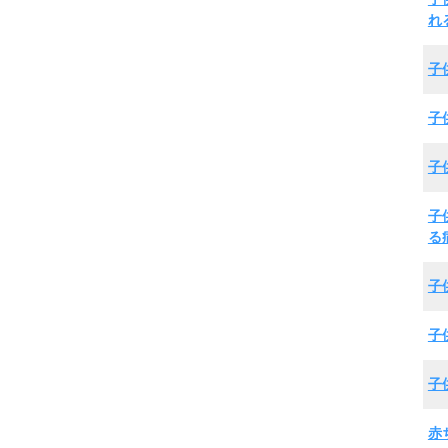
れ
子
子
子
子
る
子
子
子
赤