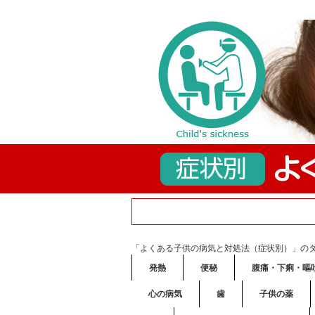
「よくある子供の病気と対処法（症状別）」の
発熱
便秘
腹痛・下痢・嘔
心の病気
歯
子供の薬