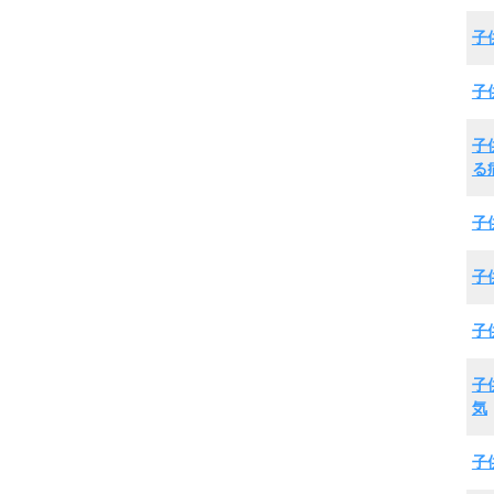
子
子
子
る
子
子
子
子
気
子