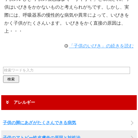
供はいびきをかかないものと考えられがちです。しかし、実
際には、呼吸器系の慢性的な病気や異常によって、いびきを
かく子供がたくさんいます。 いびきをかく直接の原因は、
上・・・
「子供のいびき」の続きを読む
アレルギー
子供の脚にあざがたくさんできる病気
子供のアトピー性皮膚炎の原因と対処法