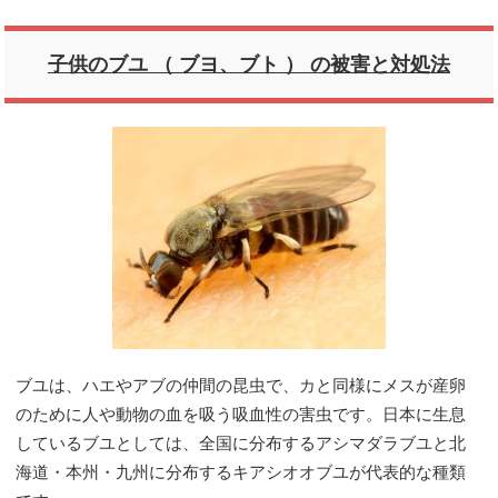
子供のブユ （ ブヨ、ブト ） の被害と対処法
ブユは、ハエやアブの仲間の昆虫で、カと同様にメスが産卵
のために人や動物の血を吸う吸血性の害虫です。日本に生息
しているブユとしては、全国に分布するアシマダラブユと北
海道・本州・九州に分布するキアシオオブユが代表的な種類