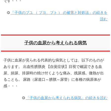
です・・・
「子供のブユ （ ブヨ、ブト ） の被害と対処法」の続きを
読む
子供の血尿から考えられる病気
子供に血尿が見られる代表的な病気としては、以下のものが
あります。 出血性膀胱炎 【自覚症状】目視で確認できる血
尿、頻尿、排尿時の焼け付くような痛み、残尿感。微熱が出
ることも。 尿路（尿道口～膀胱～尿管）に各種の病原体が
感・・・
「子供の血尿から考えられる病気」の続きを読む