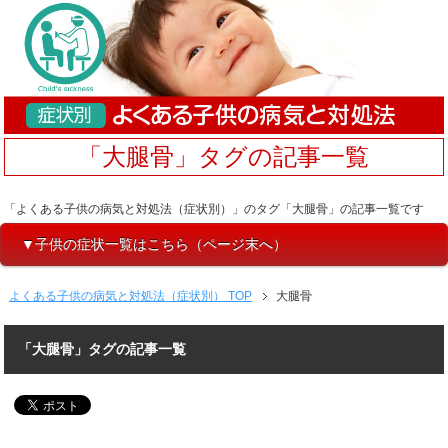
「大腿骨」タグの記事一覧
「よくある子供の病気と対処法（症状別）」のタグ「大腿骨」の記事一覧です
▼子供の症状一覧はこちら（ページ末へ）
よくある子供の病気と対処法（症状別） TOP
大腿骨
「大腿骨」タグの記事一覧