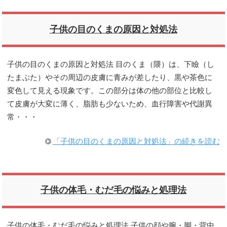
子供の目のくまの原因と対処法
子供の目のくまの原因と対処法 目のくま（隈）は、下瞼（し
たまぶた）やその周辺の皮膚に青みが差したり、黒や茶色に
変色して見える現象です。この部分は体の他の部位と比較し
て皮膚が大変に薄く、脂肪も少ないため、血行障害や代謝異
常・・・
「子供の目のくまの原因と対処法」の続きを読む
子供の体毛・むだ毛の悩みと処理法
子供の体毛・むだ毛の悩みと処理法 子供の顔や腕・脚・背中