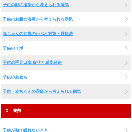
子供の顔の湿疹から考えられる病気
子供のお腹の湿疹から考えられる病気
赤ちゃんのお尻のかぶれ対策・対処法
子供のイボ
子供の手足口病 症状と感染経路
子供のあせも
子供・赤ちゃんの湿疹から考えられる病気
発熱
子供が熱で眠れないとき