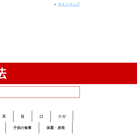
サイトマップ
耳
目
口
ケガ
子供の食事
体重・身長