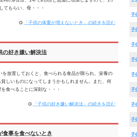
生時の約2倍、1年で約3倍と急激に増加しますので、1ヶ
してもらい、母・・・
子
「子供の体重が増えないとき」の続きを読む
子
子
供の好き嫌い解決法
子
いを放置しておくと、食べられる食品が限られ、栄養の
子
も貧しいものになってしまうかもしれません。また、何
理を食べることに深刻な・・・
子
「子供の好き嫌い解決法」の続きを読む
子
子
が食事を食べないとき
子