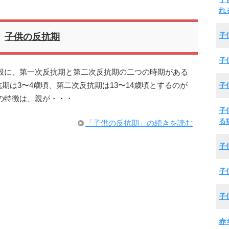
れ
子
子供の反抗期
子
般に、第一次反抗期と第二次反抗期の二つの時期がある
子
期は3〜4歳頃、第二次反抗期は13〜14歳頃とするのが
の特徴は、親が・・・
子
る
「子供の反抗期」の続きを読む
子
子
子
赤