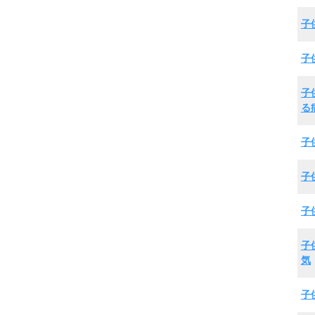
子
子
子
る
子
子
子
子
気
子