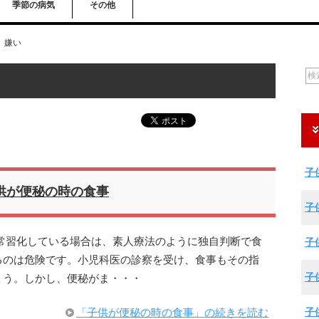
季節の病気
その他
嫌い
子
供が便秘の時の食事
子
常習化している場合は、素人療法のように独自判断で食
子
るのは危険です。小児科医の診察を受け、食事もその指
子
ょう。しかし、便秘がま・・・
子
「子供が便秘の時の食事」の続きを読む