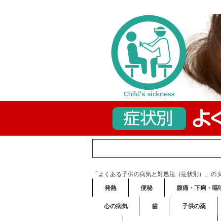
「よくある子供の病気と対処法（症状別）」の
発熱
便秘
腹痛・下痢・嘔
心の病気
歯
子供の薬