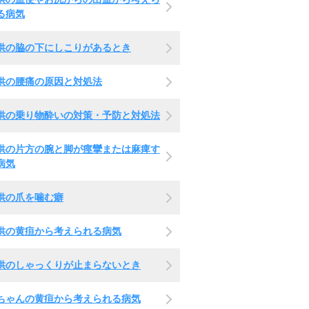
る病気
供の脇の下にしこりがあるとき
供の腰痛の原因と対処法
供の乗り物酔いの対策・予防と対処法
供の片方の腕と脚が痙攣または麻痺す
病気
供の爪を噛む癖
供の黄疸から考えられる病気
供のしゃっくりが止まらないとき
ちゃんの黄疸から考えられる病気