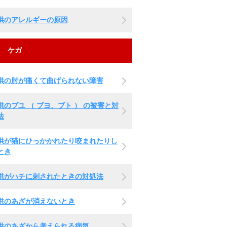
供のアレルギーの原因
ケガ
供の肘が痛くて曲げられない障害
供のブユ （ ブヨ、ブト ） の被害と対
法
供が猫にひっかかれたり咬まれたりし
とき
供がハチに刺されたときの対処法
供のあざが消えないとき
供のあざから考えられる病気