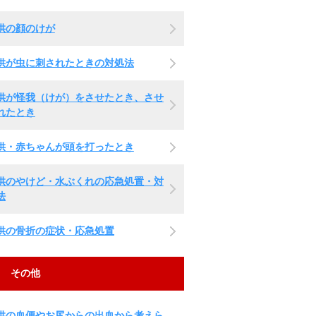
供の顔のけが
供が虫に刺されたときの対処法
供が怪我（けが）をさせたとき、させ
れたとき
供・赤ちゃんが頭を打ったとき
供のやけど・水ぶくれの応急処置・対
法
供の骨折の症状・応急処置
その他
供の血便やお尻からの出血から考えら