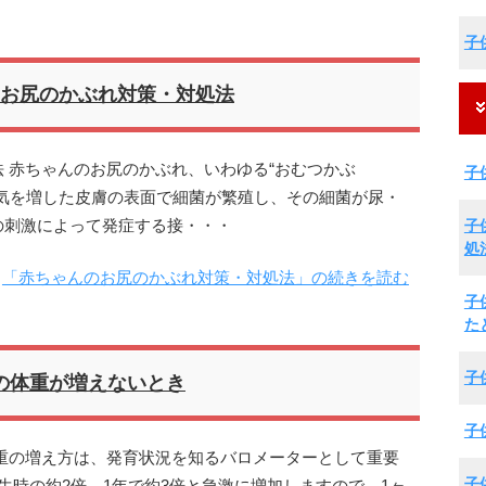
子
お尻のかぶれ対策・対処法
 赤ちゃんのお尻のかぶれ、いわゆる“おむつかぶ
子
気を増した皮膚の表面で細菌が繁殖し、その細菌が尿・
子
の刺激によって発症する接・・・
処
「赤ちゃんのお尻のかぶれ対策・対処法」の続きを読む
子
た
子
の体重が増えないとき
子
重の増え方は、発育状況を知るバロメーターとして重要
子