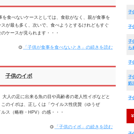
子
事を食べないケースとしては、食欲がなく、親が食事を
ースが最も多く、次いで、食べようとするけれどもすぐ
子
食のケースが見られます・・・
子
「子供が食事を食べないとき」の続きを読む
ら
子
子供のイボ
子
処
、大人の足に出来る魚の目や高齢者の老人性イボなどと
子
。このイボは、正しくは「ウイルス性疣贅（ゆうぜ
ルス（略称・HPV）の感・・・
「子供のイボ」の続きを読む
子