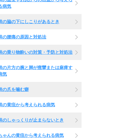
る病気
供の脇の下にしこりがあるとき
供の腰痛の原因と対処法
供の乗り物酔いの対策・予防と対処法
供の片方の腕と脚が痙攣または麻痺す
病気
供の爪を噛む癖
供の黄疸から考えられる病気
供のしゃっくりが止まらないとき
ちゃんの黄疸から考えられる病気