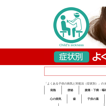
「よくある子供の病気と対処法（症状別）」の
発熱
便秘
腹痛・下痢・嘔
心の病気
歯
子供の薬