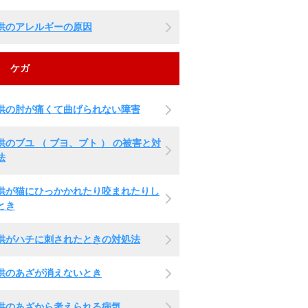
供のアレルギーの原因
ケガ
供の肘が痛くて曲げられない障害
供のブユ （ ブヨ、ブト ） の被害と対
法
供が猫にひっかかれたり咬まれたりし
とき
供がハチに刺されたときの対処法
供のあざが消えないとき
供のあざから考えられる病気