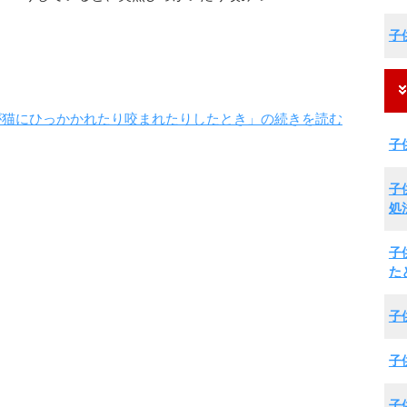
子
が猫にひっかかれたり咬まれたりしたとき」の続きを読む
子
子
処
子
た
子
子
子