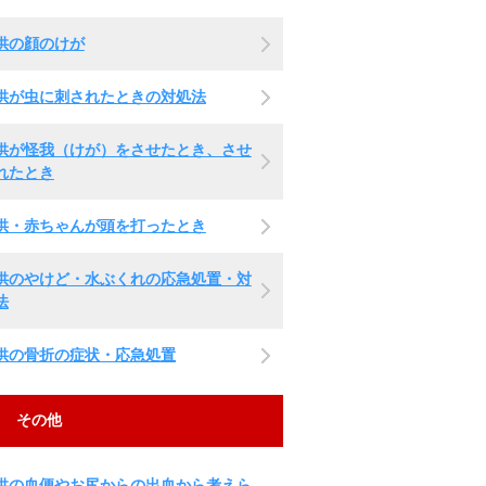
供の顔のけが
供が虫に刺されたときの対処法
供が怪我（けが）をさせたとき、させ
れたとき
供・赤ちゃんが頭を打ったとき
供のやけど・水ぶくれの応急処置・対
法
供の骨折の症状・応急処置
その他
供の血便やお尻からの出血から考えら