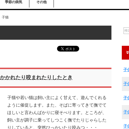
季節の病気
その他
子猫
子
かかれたり咬まれたりしたとき
子
子猫や若い猫は飼い主によく甘えて、遊んでくれる
子
ように催促します。また、そばに寄ってきて撫でて
子
ほしいと言わんばかりに寝そべります。ところが、
飼い主が調子に乗ってしつこく撫でたりじゃらした
子
りしていると、突然ひっかいたり咬みつ・・・