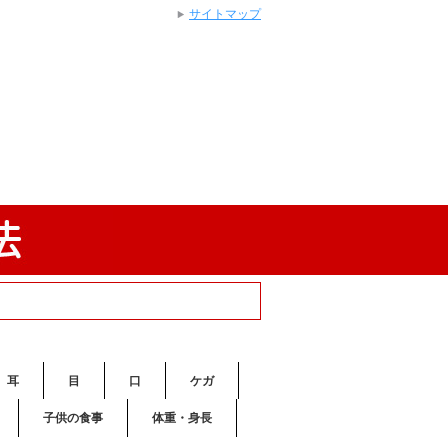
サイトマップ
耳
目
口
ケガ
子供の食事
体重・身長