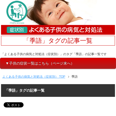
「季語」タグの記事一覧
「よくある子供の病気と対処法（症状別）」のタグ「季語」の記事一覧です
▼子供の症状一覧はこちら（ページ末へ）
よくある子供の病気と対処法（症状別） TOP
季語
「季語」タグの記事一覧