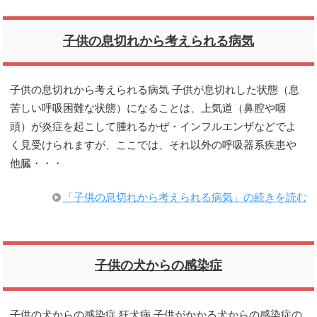
子供の息切れから考えられる病気
子供の息切れから考えられる病気 子供が息切れした状態（息
苦しい呼吸困難な状態）になることは、上気道（鼻腔や咽
頭）が炎症を起こして腫れるかぜ・インフルエンザなどでよ
く見受けられますが、ここでは、それ以外の呼吸器系疾患や
他臓・・・
「子供の息切れから考えられる病気」の続きを読む
子供の犬からの感染症
子供の犬からの感染症 狂犬病 子供がかかる犬からの感染症の