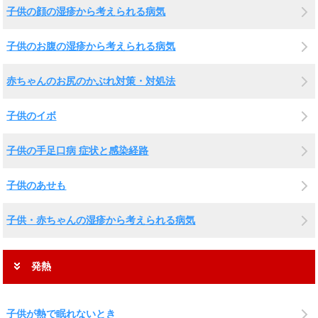
子供の顔の湿疹から考えられる病気
子供のお腹の湿疹から考えられる病気
赤ちゃんのお尻のかぶれ対策・対処法
子供のイボ
子供の手足口病 症状と感染経路
子供のあせも
子供・赤ちゃんの湿疹から考えられる病気
発熱
子供が熱で眠れないとき