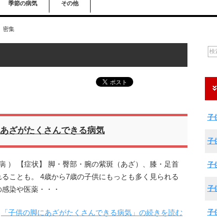
季節の病気
その他
密集
子
あざがたくさんできる病気
子
病 ） 【症状】 脚・臀部・腕の紫斑（あざ）、膝・足首
子
ることも。 4歳から7歳の子供にもっとも多く見られる
子
の感染や医薬・・・
子
「子供の脚にあざがたくさんできる病気」の続きを読む