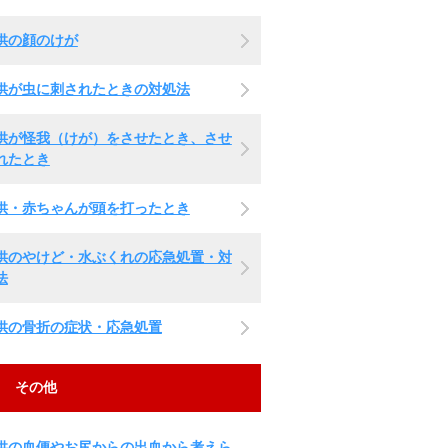
供の顔のけが
供が虫に刺されたときの対処法
供が怪我（けが）をさせたとき、させ
れたとき
供・赤ちゃんが頭を打ったとき
供のやけど・水ぶくれの応急処置・対
法
供の骨折の症状・応急処置
その他
供の血便やお尻からの出血から考えら