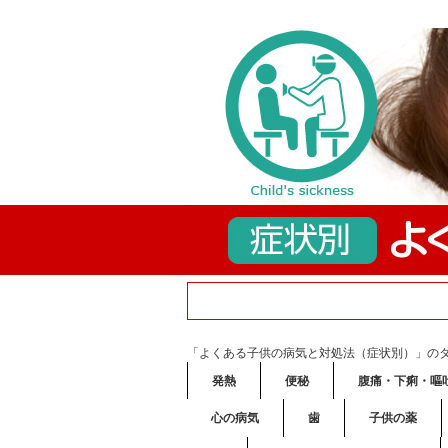
「よくある子供の病気と対処法（症状別）」の
発熱
便秘
腹痛・下痢・嘔
心の病気
歯
子供の薬