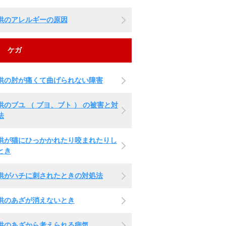
供のアレルギーの原因
ケガ
供の肘が痛くて曲げられない障害
供のブユ （ ブヨ、ブト ） の被害と対
法
供が猫にひっかかれたり咬まれたりし
とき
供がハチに刺されたときの対処法
供のあざが消えないとき
供のあざから考えられる病気