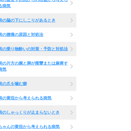
る病気
供の脇の下にしこりがあるとき
供の腰痛の原因と対処法
供の乗り物酔いの対策・予防と対処法
供の片方の腕と脚が痙攣または麻痺す
病気
供の爪を噛む癖
供の黄疸から考えられる病気
供のしゃっくりが止まらないとき
ちゃんの黄疸から考えられる病気