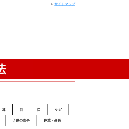
サイトマップ
耳
目
口
ケガ
子供の食事
体重・身長