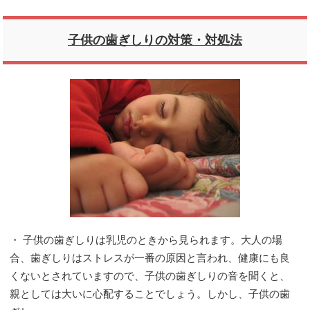
子供の歯ぎしりの対策・対処法
・ 子供の歯ぎしりは乳児のときから見られます。大人の場
合、歯ぎしりはストレスが一番の原因と言われ、健康にも良
くないとされていますので、子供の歯ぎしりの音を聞くと、
親としては大いに心配することでしょう。しかし、子供の歯