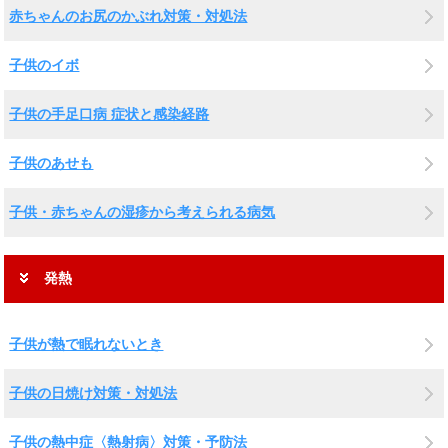
赤ちゃんのお尻のかぶれ対策・対処法
子供のイボ
子供の手足口病 症状と感染経路
子供のあせも
子供・赤ちゃんの湿疹から考えられる病気
発熱
子供が熱で眠れないとき
子供の日焼け対策・対処法
子供の熱中症〈熱射病〉対策・予防法