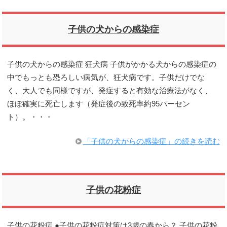
子供の犬からの感染症
子供の犬からの感染症 狂犬病 子供がかかる犬からの感染症の
中でもっとも恐ろしい病気が、狂犬病です。子供だけでな
く、大人でも同様ですが、発症すると有効な治療法がなく、
ほぼ確実に死亡します（発症後の致死率約95パーセン
ト）。・・・
「子供の犬からの感染症」の続きを読む
子供の花粉症
子供の花粉症 ●子供の花粉症対策は3歳の春から？ 子供の花粉