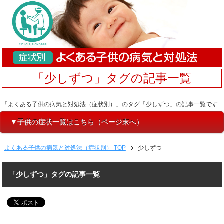
「少しずつ」タグの記事一覧
「よくある子供の病気と対処法（症状別）」のタグ「少しずつ」の記事一覧です
▼子供の症状一覧はこちら（ページ末へ）
よくある子供の病気と対処法（症状別） TOP
少しずつ
「少しずつ」タグの記事一覧