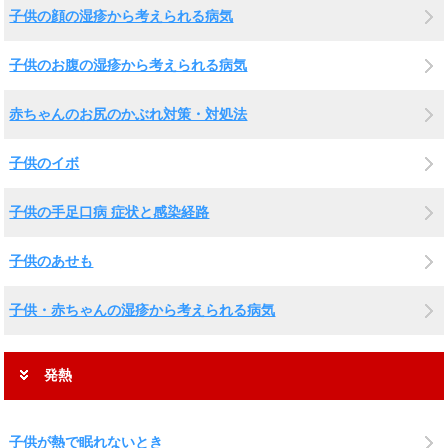
子供の顔の湿疹から考えられる病気
子供のお腹の湿疹から考えられる病気
赤ちゃんのお尻のかぶれ対策・対処法
子供のイボ
子供の手足口病 症状と感染経路
子供のあせも
子供・赤ちゃんの湿疹から考えられる病気
発熱
子供が熱で眠れないとき