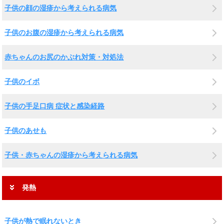
子供の顔の湿疹から考えられる病気
子供のお腹の湿疹から考えられる病気
赤ちゃんのお尻のかぶれ対策・対処法
子供のイボ
子供の手足口病 症状と感染経路
子供のあせも
子供・赤ちゃんの湿疹から考えられる病気
発熱
子供が熱で眠れないとき