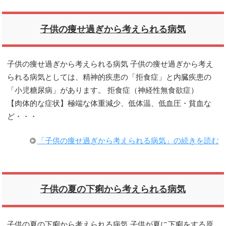
子供の痩せ過ぎから考えられる病気
子供の痩せ過ぎから考えられる病気 子供の痩せ過ぎから考え
られる病気としては、精神的疾患の「拒食症」と内臓疾患の
「小児糖尿病」があります。 拒食症（神経性無食欲症）
【肉体的な症状】極端な体重減少、低体温、低血圧・貧血な
ど・・・
「子供の痩せ過ぎから考えられる病気」の続きを読む
子供の夏の下痢から考えられる病気
子供の夏の下痢から考えられる病気 子供が夏に下痢をする原