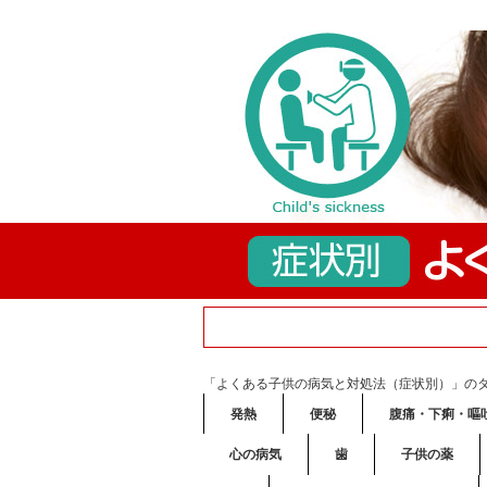
「よくある子供の病気と対処法（症状別）」の
発熱
便秘
腹痛・下痢・嘔
心の病気
歯
子供の薬