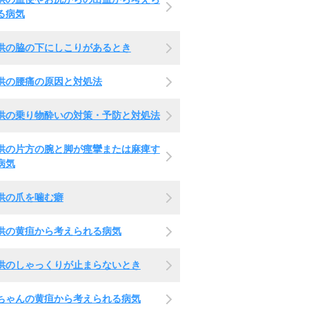
る病気
供の脇の下にしこりがあるとき
供の腰痛の原因と対処法
供の乗り物酔いの対策・予防と対処法
供の片方の腕と脚が痙攣または麻痺す
病気
供の爪を噛む癖
供の黄疸から考えられる病気
供のしゃっくりが止まらないとき
ちゃんの黄疸から考えられる病気