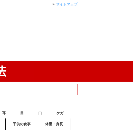
サイトマップ
耳
目
口
ケガ
子供の食事
体重・身長