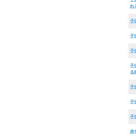
れ
子
子
子
子
る
子
子
子
赤