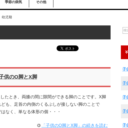
季節の病気
その他
幼児期
子
子供のO脚とX脚
子
立したとき、両膝の間に隙間ができる脚のことです。X脚
子
れども、足首の内側のくるぶしが接しない脚のことで
子
ではなく、単なる体形の個・・・
子
「子供のO脚とX脚」の続きを読む