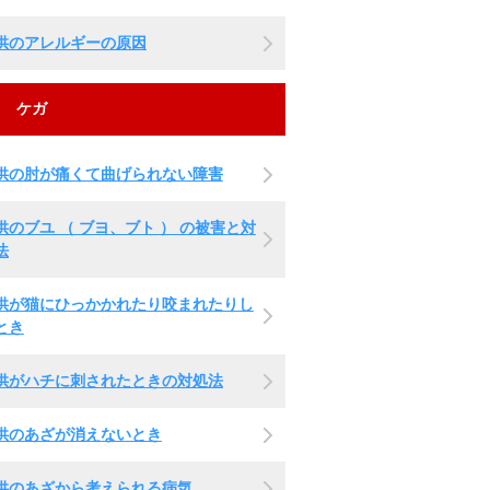
供のアレルギーの原因
ケガ
供の肘が痛くて曲げられない障害
供のブユ （ ブヨ、ブト ） の被害と対
法
供が猫にひっかかれたり咬まれたりし
とき
供がハチに刺されたときの対処法
供のあざが消えないとき
供のあざから考えられる病気