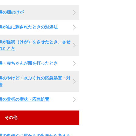
供の顔のけが
供が虫に刺されたときの対処法
供が怪我（けが）をさせたとき、させ
れたとき
供・赤ちゃんが頭を打ったとき
供のやけど・水ぶくれの応急処置・対
法
供の骨折の症状・応急処置
その他
供の血便やお尻からの出血から考えら