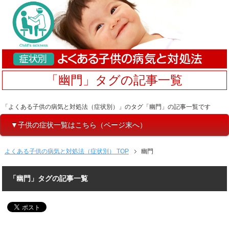
「幽門」タグの記事一覧
「よくある子供の病気と対処法（症状別）」のタグ「幽門」の記事一覧です
▼子供の症状一覧はこちら（ページ末へ）
よくある子供の病気と対処法（症状別） TOP
幽門
「幽門」タグの記事一覧