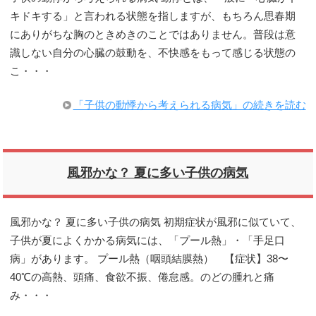
キドキする」と言われる状態を指しますが、もちろん思春期
にありがちな胸のときめきのことではありません。普段は意
識しない自分の心臓の鼓動を、不快感をもって感じる状態の
こ・・・
「子供の動悸から考えられる病気」の続きを読む
風邪かな？ 夏に多い子供の病気
風邪かな？ 夏に多い子供の病気 初期症状が風邪に似ていて、
子供が夏によくかかる病気には、「プール熱」・「手足口
病」があります。 プール熱（咽頭結膜熱） 【症状】38〜
40℃の高熱、頭痛、食欲不振、倦怠感。のどの腫れと痛
み・・・