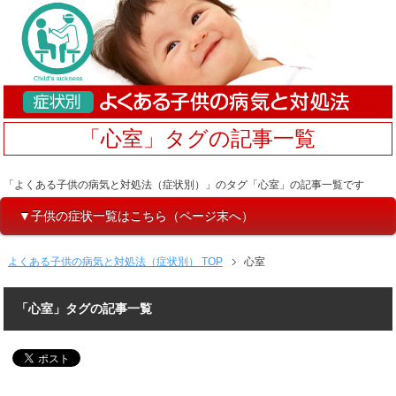
「心室」タグの記事一覧
「よくある子供の病気と対処法（症状別）」のタグ「心室」の記事一覧です
▼子供の症状一覧はこちら（ページ末へ）
よくある子供の病気と対処法（症状別） TOP
心室
「心室」タグの記事一覧