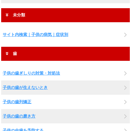
未分類
サイト内検索｜子供の病気｜症状別
歯
子供の歯ぎしりの対策・対処法
子供の歯が生えないとき
子供の歯列矯正
子供の歯の磨き方
子供の虫歯を予防する