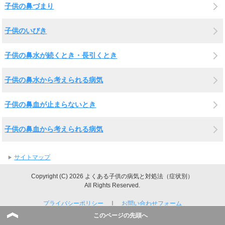
子供の鼻づまり
子供のいびき
子供の鼻水が続くとき・長引くとき
子供の鼻水から考えられる病気
子供の鼻血が止まらないとき
子供の鼻血から考えられる病気
サイトマップ
Copyright (C) 2026 よくある子供の病気と対処法（症状別）
All Rights Reserved.
プライバシーポリシー
｜
お問い合わせフォーム
このページの先頭へ