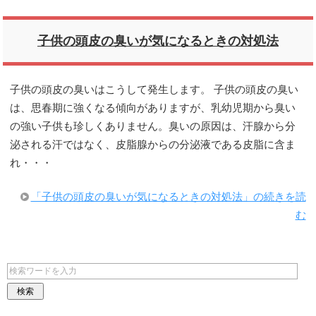
子供の頭皮の臭いが気になるときの対処法
子供の頭皮の臭いはこうして発生します。 子供の頭皮の臭い
は、思春期に強くなる傾向がありますが、乳幼児期から臭い
の強い子供も珍しくありません。臭いの原因は、汗腺から分
泌される汗ではなく、皮脂腺からの分泌液である皮脂に含ま
れ・・・
「子供の頭皮の臭いが気になるときの対処法」の続きを読
む