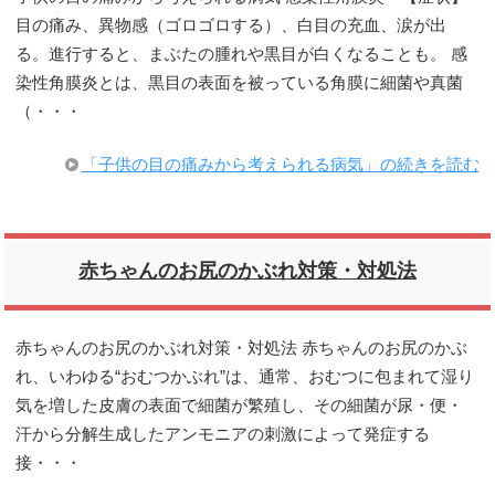
目の痛み、異物感（ゴロゴロする）、白目の充血、涙が出
る。進行すると、まぶたの腫れや黒目が白くなることも。 感
染性角膜炎とは、黒目の表面を被っている角膜に細菌や真菌
（・・・
「子供の目の痛みから考えられる病気」の続きを読む
赤ちゃんのお尻のかぶれ対策・対処法
赤ちゃんのお尻のかぶれ対策・対処法 赤ちゃんのお尻のかぶ
れ、いわゆる“おむつかぶれ”は、通常、おむつに包まれて湿り
気を増した皮膚の表面で細菌が繁殖し、その細菌が尿・便・
汗から分解生成したアンモニアの刺激によって発症する
接・・・