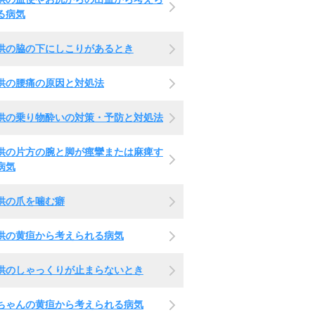
る病気
供の脇の下にしこりがあるとき
供の腰痛の原因と対処法
供の乗り物酔いの対策・予防と対処法
供の片方の腕と脚が痙攣または麻痺す
病気
供の爪を噛む癖
供の黄疸から考えられる病気
供のしゃっくりが止まらないとき
ちゃんの黄疸から考えられる病気