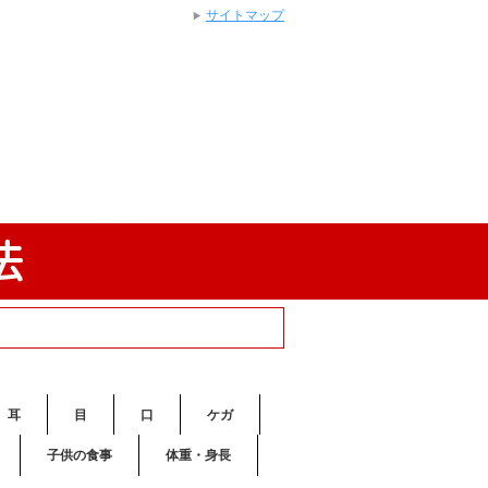
サイトマップ
耳
目
口
ケガ
子供の食事
体重・身長