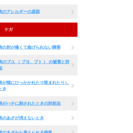
供のアレルギーの原因
ケガ
供の肘が痛くて曲げられない障害
供のブユ （ ブヨ、ブト ） の被害と対
法
供が猫にひっかかれたり咬まれたりし
とき
供がハチに刺されたときの対処法
供のあざが消えないとき
供のあざから考えられる病気