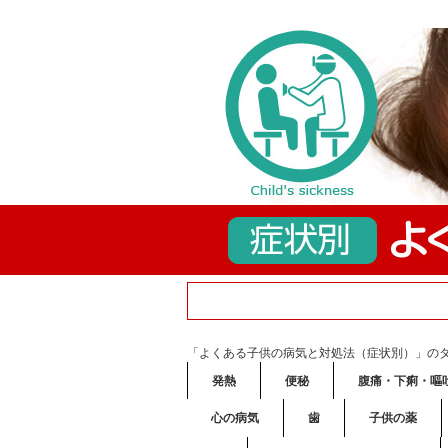
「よくある子供の病気と対処法（症状別）」の
発熱
便秘
腹痛・下痢・嘔
心の病気
歯
子供の薬