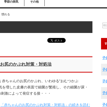
季節の病気
その他
慣れる
子
お尻のかぶれ対策・対処法
子
 赤ちゃんのお尻のかぶれ、いわゆる“おむつかぶ
子
気を増した皮膚の表面で細菌が繁殖し、その細菌が尿・
子
の刺激によって発症する接・・・
子
「赤ちゃんのお尻のかぶれ対策・対処法」の続きを読む