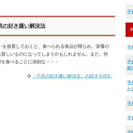
子
供の好き嫌い解決法
いを放置しておくと、食べられる食品が限られ、栄養の
子
も貧しいものになってしまうかもしれません。また、何
子
理を食べることに深刻な・・・
処
「子供の好き嫌い解決法」の続きを読む
子
た
子
子
子