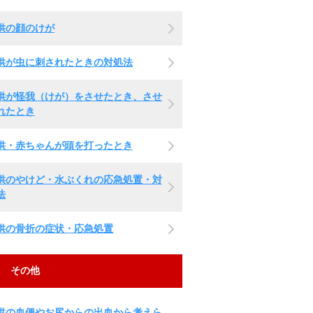
供の顔のけが
供が虫に刺されたときの対処法
供が怪我（けが）をさせたとき、させ
れたとき
供・赤ちゃんが頭を打ったとき
供のやけど・水ぶくれの応急処置・対
法
供の骨折の症状・応急処置
その他
供の血便やお尻からの出血から考えら