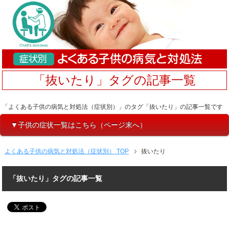
「抜いたり」タグの記事一覧
「よくある子供の病気と対処法（症状別）」のタグ「抜いたり」の記事一覧です
▼子供の症状一覧はこちら（ページ末へ）
よくある子供の病気と対処法（症状別） TOP
抜いたり
「抜いたり」タグの記事一覧