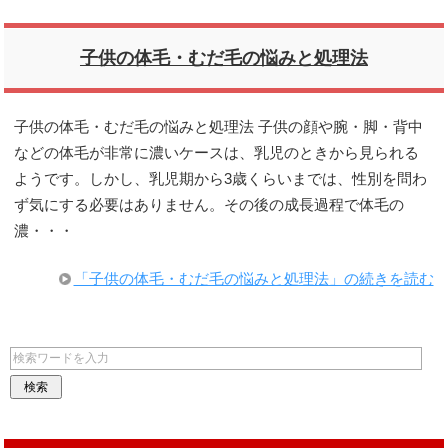
子供の体毛・むだ毛の悩みと処理法
子供の体毛・むだ毛の悩みと処理法 子供の顔や腕・脚・背中
などの体毛が非常に濃いケースは、乳児のときから見られる
ようです。しかし、乳児期から3歳くらいまでは、性別を問わ
ず気にする必要はありません。その後の成長過程で体毛の
濃・・・
「子供の体毛・むだ毛の悩みと処理法」の続きを読む