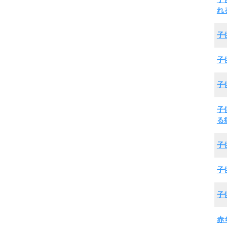
れ
子
子
子
子
る
子
子
子
赤