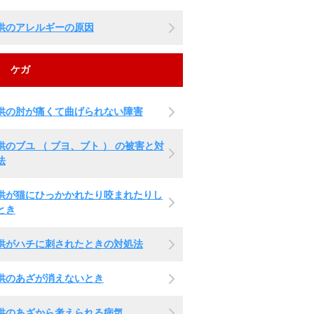
供のアレルギーの原因
ケガ
供の肘が痛くて曲げられない障害
供のブユ （ ブヨ、ブト ） の被害と対
法
供が猫にひっかかれたり咬まれたりし
とき
供がハチに刺されたときの対処法
供のあざが消えないとき
供のあざから考えられる病気