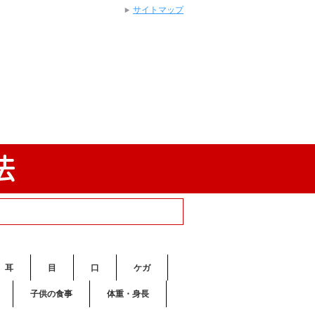
サイトマップ
耳
目
口
ケガ
子供の食事
体重・身長