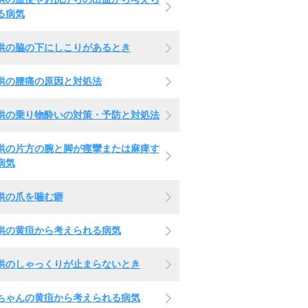
る病気
供の脇の下にしこりがあるとき
供の腰痛の原因と対処法
供の乗り物酔いの対策・予防と対処法
供の片方の腕と脚が痙攣または麻痺す
病気
供の爪を噛む癖
供の黄疸から考えられる病気
供のしゃっくりが止まらないとき
ちゃんの黄疸から考えられる病気