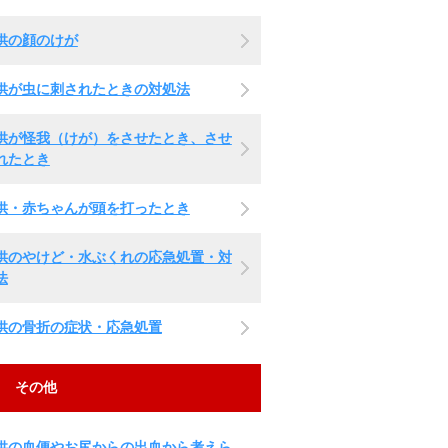
供の顔のけが
供が虫に刺されたときの対処法
供が怪我（けが）をさせたとき、させ
れたとき
供・赤ちゃんが頭を打ったとき
供のやけど・水ぶくれの応急処置・対
法
供の骨折の症状・応急処置
その他
供の血便やお尻からの出血から考えら