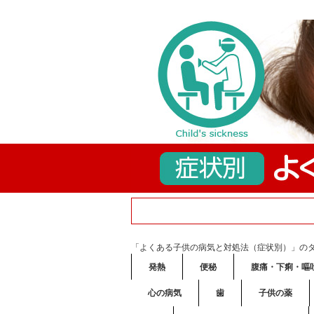
「よくある子供の病気と対処法（症状別）」の
発熱
便秘
腹痛・下痢・嘔
心の病気
歯
子供の薬