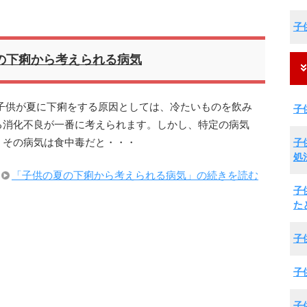
子
の下痢から考えられる病気
子供が夏に下痢をする原因としては、冷たいものを飲み
子
る消化不良が一番に考えられます。しかし、特定の病気
子
、その病気は食中毒だと・・・
処
「子供の夏の下痢から考えられる病気」の続きを読む
子
た
子
子
子