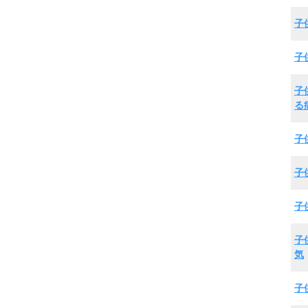
子
子
子
る
子
子
子
子
気
子