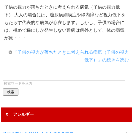
子供の視力が落ちたときに考えられる病気（子供の視力低
下） 大人の場合には、糖尿病網膜症や緑内障など視力低下を
もたらす代表的な病気が存在します。しかし、子供の場合に
は、極めて稀にしか発生しない難病は例外として、体の病気
が原・・・
「子供の視力が落ちたときに考えられる病気（子供の視力
低下）」の続きを読む
アレルギー