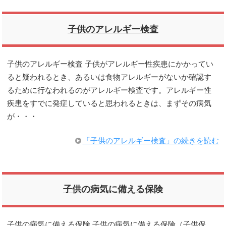
子供のアレルギー検査
子供のアレルギー検査 子供がアレルギー性疾患にかかってい
ると疑われるとき、あるいは食物アレルギーがないか確認す
るために行なわれるのがアレルギー検査です。アレルギー性
疾患をすでに発症していると思われるときは、まずその病気
が・・・
「子供のアレルギー検査」の続きを読む
子供の病気に備える保険
子供の病気に備える保険 子供の病気に備える保険（子供保