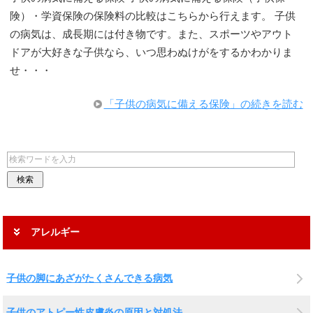
険）・学資保険の保険料の比較はこちらから行えます。 子供
の病気は、成長期には付き物です。また、スポーツやアウト
ドアが大好きな子供なら、いつ思わぬけがをするかわかりま
せ・・・
「子供の病気に備える保険」の続きを読む
アレルギー
子供の脚にあざがたくさんできる病気
子供のアトピー性皮膚炎の原因と対処法