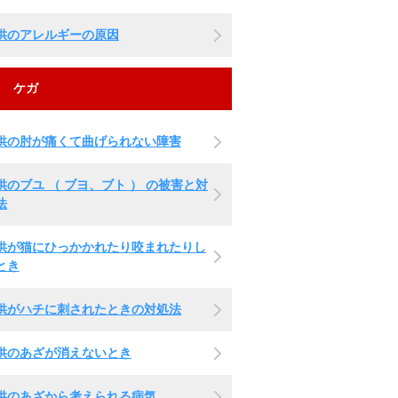
供のアレルギーの原因
ケガ
供の肘が痛くて曲げられない障害
供のブユ （ ブヨ、ブト ） の被害と対
法
供が猫にひっかかれたり咬まれたりし
とき
供がハチに刺されたときの対処法
供のあざが消えないとき
供のあざから考えられる病気