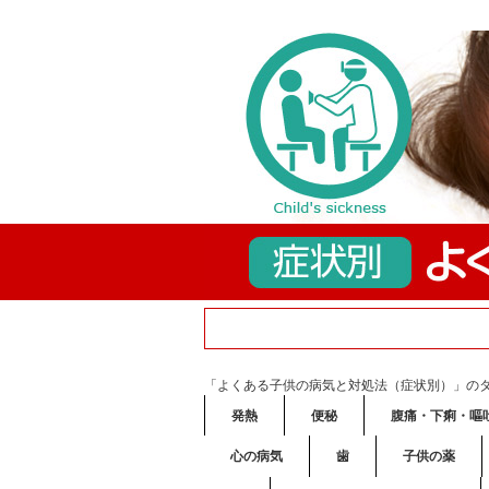
「よくある子供の病気と対処法（症状別）」の
発熱
便秘
腹痛・下痢・嘔
心の病気
歯
子供の薬