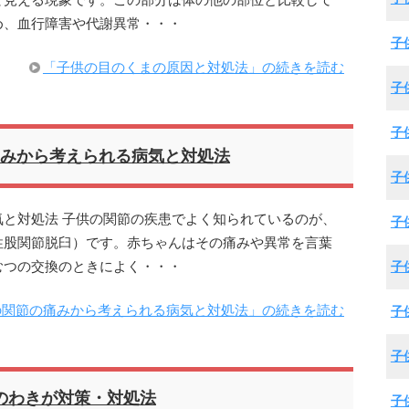
て見える現象です。この部分は体の他の部位と比較して
め、血行障害や代謝異常・・・
子
「子供の目のくまの原因と対処法」の続きを読む
子
子
みから考えられる病気と対処法
子
と対処法 子供の関節の疾患でよく知られているのが、
子
性股関節脱臼）です。赤ちゃんはその痛みや異常を言葉
むつの交換のときによく・・・
子
の関節の痛みから考えられる病気と対処法」の続きを読む
子
子
のわきが対策・対処法
子