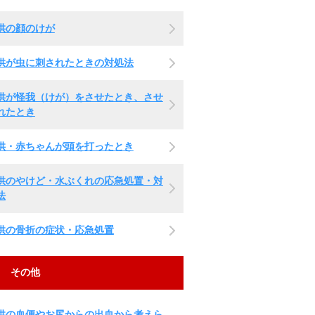
供の顔のけが
供が虫に刺されたときの対処法
供が怪我（けが）をさせたとき、させ
れたとき
供・赤ちゃんが頭を打ったとき
供のやけど・水ぶくれの応急処置・対
法
供の骨折の症状・応急処置
その他
供の血便やお尻からの出血から考えら