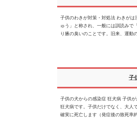
子供のわきが対策・対処法 わきがは
ゅう」と称され、一般には訓読みで
り腋の臭いのことです。旧来、運動
子
子供の犬からの感染症 狂犬病 子供
狂犬病です。子供だけでなく、大人
確実に死亡します（発症後の致死率約