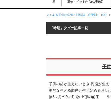
尿
動物・ペットからの感染症
よくある子供の病気と対処法（症状別） TOP
「時期」タグの記事一覧
子供
子供の歯が生えないとき 乳歯が生え
準的な生える順序と生え始める時期
後6ヶ月〜9ヶ月 ② 上顎の前歯 生