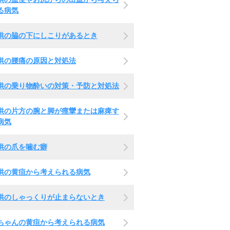
る病気
供の脇の下にしこりがあるとき
供の腰痛の原因と対処法
供の乗り物酔いの対策・予防と対処法
供の片方の腕と脚が痙攣または麻痺す
病気
供の爪を噛む癖
供の黄疸から考えられる病気
供のしゃっくりが止まらないとき
ちゃんの黄疸から考えられる病気