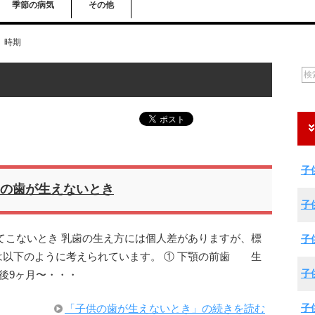
季節の病気
その他
時期
子
の歯が生えないとき
子
てこないとき 乳歯の生え方には個人差がありますが、標
子
は以下のように考えられています。 ① 下顎の前歯 生
子
後9ヶ月〜・・・
子
「子供の歯が生えないとき」の続きを読む