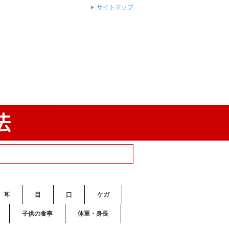
サイトマップ
耳
目
口
ケガ
子供の食事
体重・身長