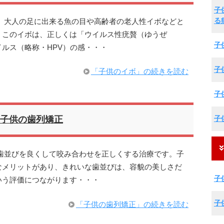
子
る
、大人の足に出来る魚の目や高齢者の老人性イボなどと
。このイボは、正しくは「ウイルス性疣贅（ゆうぜ
子
ルス（略称・HPV）の感・・・
子
「子供のイボ」の続きを読む
子
子
子供の歯列矯正
歯並びを良くして咬み合わせを正しくする治療です。子
なメリットがあり、きれいな歯並びは、容貌の美しさだ
子
いう評価につながります・・・
子
「子供の歯列矯正」の続きを読む