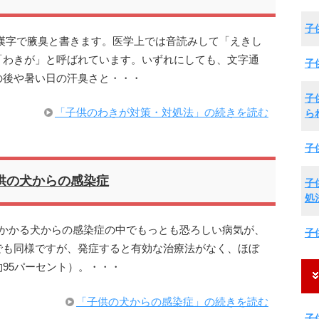
子
漢字で腋臭と書きます。医学上では音読みして「えきし
「わきが」と呼ばれています。いずれにしても、文字通
子
の後や暑い日の汗臭さと・・・
子
「子供のわきが対策・対処法」の続きを読む
ら
子
供の犬からの感染症
子
処
がかかる犬からの感染症の中でもっとも恐ろしい病気が、
子
でも同様ですが、発症すると有効な治療法がなく、ほぼ
95パーセント）。・・・
「子供の犬からの感染症」の続きを読む
子