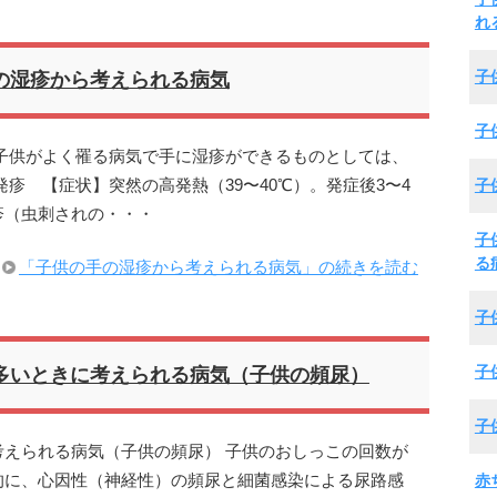
れ
子
の湿疹から考えられる病気
子
子供がよく罹る病気で手に湿疹ができるものとしては、
子
疹 【症状】突然の高発熱（39〜40℃）。発症後3〜4
疹（虫刺されの・・・
子
る
「子供の手の湿疹から考えられる病気」の続きを読む
子
子
多いときに考えられる病気（子供の頻尿）
子
えられる病気（子供の頻尿） 子供のおしっこの回数が
赤
的に、心因性（神経性）の頻尿と細菌感染による尿路感