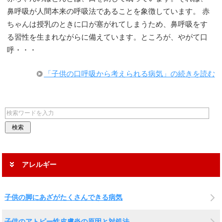
鼻呼吸が人間本来の呼吸法であることを象徴しています。 赤
ちゃんは授乳のときに口が塞がれてしまうため、鼻呼吸をす
る習性を生まれながらに備えています。ところが、やがて口
呼・・・
「子供の口呼吸から考えられる病気」の続きを読む
アレルギー
子供の脚にあざがたくさんできる病気
子供のアトピー性皮膚炎の原因と対処法