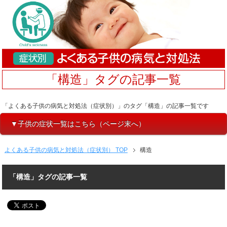
「構造」タグの記事一覧
「よくある子供の病気と対処法（症状別）」のタグ「構造」の記事一覧です
▼子供の症状一覧はこちら（ページ末へ）
よくある子供の病気と対処法（症状別） TOP
構造
「構造」タグの記事一覧