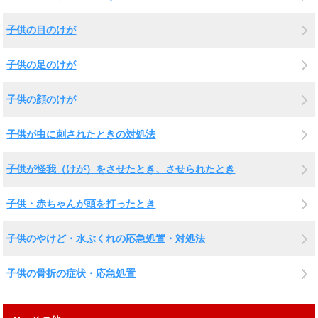
子供の目のけが
子供の足のけが
子供の顔のけが
子供が虫に刺されたときの対処法
子供が怪我（けが）をさせたとき、させられたとき
子供・赤ちゃんが頭を打ったとき
子供のやけど・水ぶくれの応急処置・対処法
子供の骨折の症状・応急処置