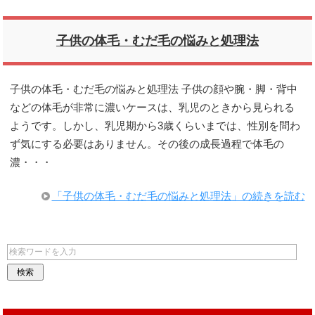
子供の体毛・むだ毛の悩みと処理法
子供の体毛・むだ毛の悩みと処理法 子供の顔や腕・脚・背中
などの体毛が非常に濃いケースは、乳児のときから見られる
ようです。しかし、乳児期から3歳くらいまでは、性別を問わ
ず気にする必要はありません。その後の成長過程で体毛の
濃・・・
「子供の体毛・むだ毛の悩みと処理法」の続きを読む