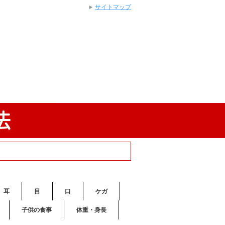
サイトマップ
耳
目
口
ケガ
子供の食事
体重・身長