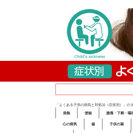
「よくある子供の病気と対処法（症状別）」の
発熱
便秘
腹痛・下痢・嘔
心の病気
歯
子供の薬