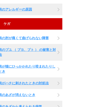
供のアレルギーの原因
ケガ
供の肘が痛くて曲げられない障害
供のブユ （ ブヨ、ブト ） の被害と対
法
供が猫にひっかかれたり咬まれたりし
とき
供がハチに刺されたときの対処法
供のあざが消えないとき
供のあざから考えられる病気