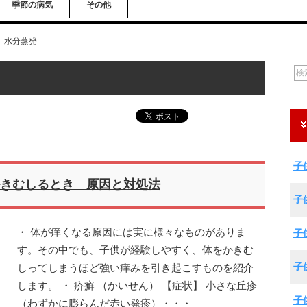
季節の病気
その他
水分蒸発
子
きむしるとき 原因と対処法
子
・ 体が痒くなる原因には実に様々なものがありま
子
す。その中でも、子供が経験しやすく、体をかきむ
子
しってしまうほど強い痒みを引き起こすものを紹介
します。 ・ 疥癬 （かいせん） 【症状】 小さな丘疹
子
（わずかに膨らんだ赤い発疹）・・・