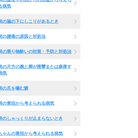
る病気
供の脇の下にしこりがあるとき
供の腰痛の原因と対処法
供の乗り物酔いの対策・予防と対処法
供の片方の腕と脚が痙攣または麻痺す
病気
供の爪を噛む癖
供の黄疸から考えられる病気
供のしゃっくりが止まらないとき
ちゃんの黄疸から考えられる病気