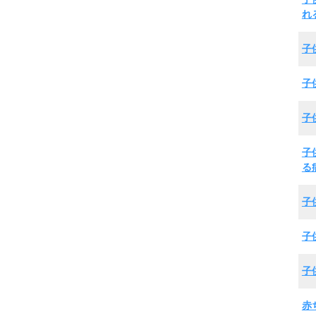
れ
子
子
子
子
る
子
子
子
赤