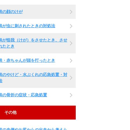
供の顔のけが
供が虫に刺されたときの対処法
供が怪我（けが）をさせたとき、させ
れたとき
供・赤ちゃんが頭を打ったとき
供のやけど・水ぶくれの応急処置・対
法
供の骨折の症状・応急処置
その他
供の血便やお尻からの出血から考えら