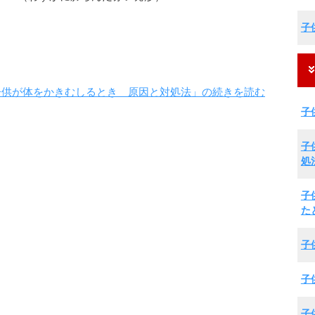
子
子供が体をかきむしるとき 原因と対処法」の続きを読む
子
子
処
子
た
子
子
子