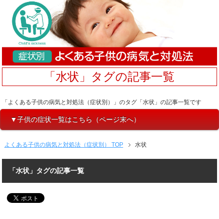
「水状」タグの記事一覧
「よくある子供の病気と対処法（症状別）」のタグ「水状」の記事一覧です
▼子供の症状一覧はこちら（ページ末へ）
よくある子供の病気と対処法（症状別） TOP
水状
「水状」タグの記事一覧