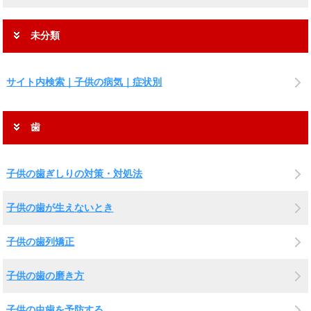
未分類
サイト内検索｜子供の病気｜症状別
歯
子供の歯ぎしりの対策・対処法
子供の歯が生えないとき
子供の歯列矯正
子供の歯の磨き方
子供の虫歯を予防する