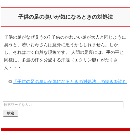
子供の足の臭いが気になるときの対処法
子供の足がなぜ臭うの? 子供のかわいい足が大人と同じように
臭うと、若いお母さんは意外に思うかもしれません。しか
し、それはごく自然な現象です。 人間の足裏には、手の平と
同様に、多量の汗を分泌する汗腺（エクリン腺）がたくさ
ん・・・
「子供の足の臭いが気になるときの対処法」の続きを読む