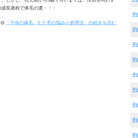
す。しかし、乳児期から3歳くらいまでは、性別を問わず
の成長過程で体毛の濃・・・
子
「子供の体毛・むだ毛の悩みと処理法」の続きを読む
子
子
子
子
子
子
子
子