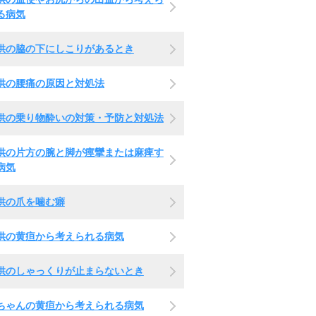
る病気
供の脇の下にしこりがあるとき
供の腰痛の原因と対処法
供の乗り物酔いの対策・予防と対処法
供の片方の腕と脚が痙攣または麻痺す
病気
供の爪を噛む癖
供の黄疸から考えられる病気
供のしゃっくりが止まらないとき
ちゃんの黄疸から考えられる病気