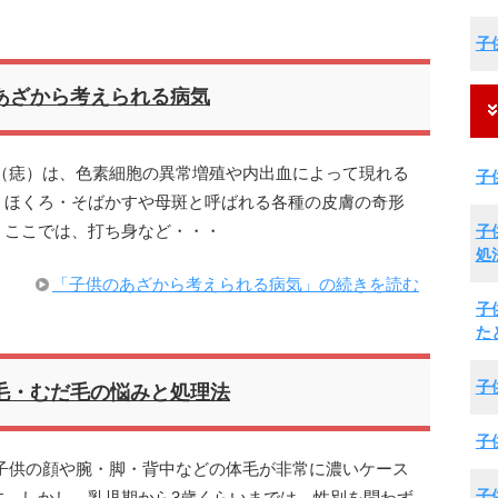
子
あざから考えられる病気
（痣）は、色素細胞の異常増殖や内出血によって現れる
子
、ほくろ・そばかすや母斑と呼ばれる各種の皮膚の奇形
子
、ここでは、打ち身など・・・
処
「子供のあざから考えられる病気」の続きを読む
子
た
子
毛・むだ毛の悩みと処理法
子
子供の顔や腕・脚・背中などの体毛が非常に濃いケース
子