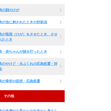
供の顔のけが
供が虫に刺されたときの対処法
供が怪我（けが）をさせたとき、させ
れたとき
供・赤ちゃんが頭を打ったとき
供のやけど・水ぶくれの応急処置・対
法
供の骨折の症状・応急処置
その他
供の血便やお尻からの出血から考えら