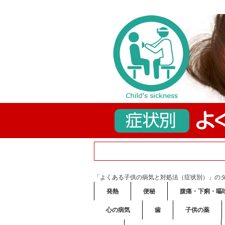
「よくある子供の病気と対処法（症状別）」の
発熱
便秘
腹痛・下痢・嘔
心の病気
歯
子供の薬