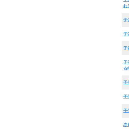
れ
子
子
子
子
る
子
子
子
赤