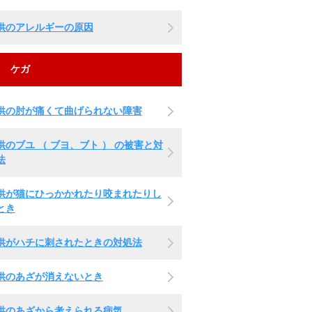
供のアレルギーの原因
ケガ
供の肘が痛くて曲げられない障害
供のブユ （ ブヨ、ブト ） の被害と対
法
供が猫にひっかかれたり咬まれたりし
とき
供がハチに刺されたときの対処法
供のあざが消えないとき
供のあざから考えられる病気