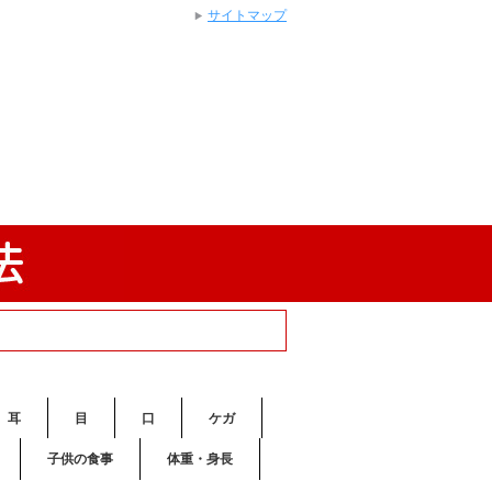
サイトマップ
耳
目
口
ケガ
子供の食事
体重・身長