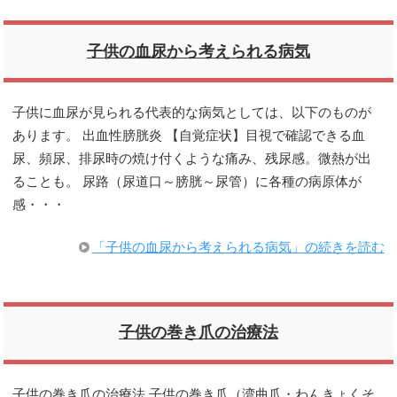
子供の血尿から考えられる病気
子供に血尿が見られる代表的な病気としては、以下のものが
あります。 出血性膀胱炎 【自覚症状】目視で確認できる血
尿、頻尿、排尿時の焼け付くような痛み、残尿感。微熱が出
ることも。 尿路（尿道口～膀胱～尿管）に各種の病原体が
感・・・
「子供の血尿から考えられる病気」の続きを読む
子供の巻き爪の治療法
子供の巻き爪の治療法 子供の巻き爪（湾曲爪・わんきょくそ