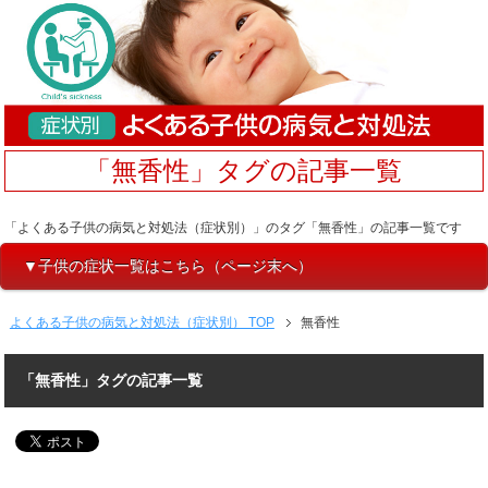
「無香性」タグの記事一覧
「よくある子供の病気と対処法（症状別）」のタグ「無香性」の記事一覧です
▼子供の症状一覧はこちら（ページ末へ）
よくある子供の病気と対処法（症状別） TOP
無香性
「無香性」タグの記事一覧