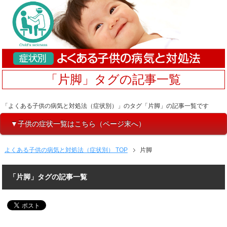
「片脚」タグの記事一覧
「よくある子供の病気と対処法（症状別）」のタグ「片脚」の記事一覧です
▼子供の症状一覧はこちら（ページ末へ）
よくある子供の病気と対処法（症状別） TOP
片脚
「片脚」タグの記事一覧