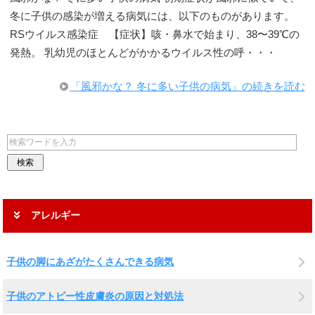
冬に子供の感染が増える病気には、以下のものがあります。
RSウイルス感染症 【症状】咳・鼻水で始まり、38〜39℃の
発熱。 乳幼児のほとんどがかかるウイルス性の呼・・・
「風邪かな？ 冬に多い子供の病気」の続きを読む
アレルギー
子供の脚にあざがたくさんできる病気
子供のアトピー性皮膚炎の原因と対処法