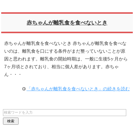
赤ちゃんが離乳食を食べないとき
赤ちゃんが離乳食を食べないとき 赤ちゃんが離乳食を食べな
いのは、離乳食を口にする条件がまだ整っていないことが原
因と思われます。離乳食の開始時期は、一般に生後5ヶ月から
7ヶ月頃とされており、相当に個人差があります。赤ちゃ
ん・・・
「赤ちゃんが離乳食を食べないとき」の続きを読む